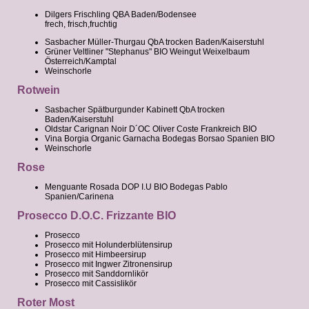
Dilgers Frischling QBA Baden/Bodensee
frech, frisch,fruchtig
Sasbacher Müller-Thurgau QbA trocken Baden/Kaiserstuhl
Grüner Veltliner "Stephanus" BIO Weingut Weixelbaum
Österreich/Kamptal
Weinschorle
Rotwein
Sasbacher Spätburgunder Kabinett QbA trocken
Baden/Kaiserstuhl
Oldstar Carignan Noir D´OC Oliver Coste Frankreich BIO
Vina Borgia Organic Garnacha Bodegas Borsao Spanien BIO
Weinschorle
Rose
Menguante Rosada DOP I.U BIO Bodegas Pablo
Spanien/Carinena
Prosecco D.O.C. Frizzante BIO
Prosecco
Prosecco mit Holunderblütensirup
Prosecco mit Himbeersirup
Prosecco mit Ingwer Zitronensirup
Prosecco mit Sanddornlikör
Prosecco mit Cassislikör
Roter Most