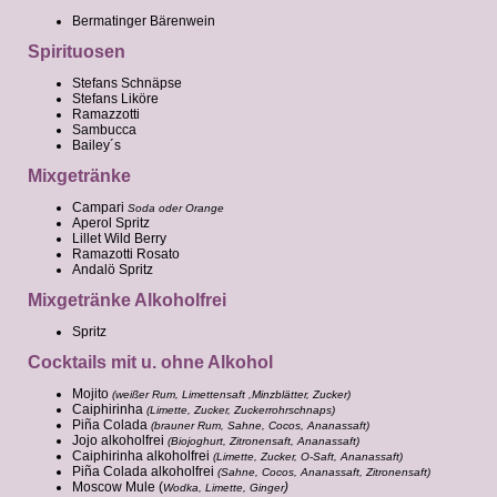
Bermatinger Bärenwein
Spirituosen
Stefans Schnäpse
Stefans Liköre
Ramazzotti
Sambucca
Bailey´s
Mixgetränke
Campari
Soda oder Orange
Aperol Spritz
Lillet Wild Berry
Ramazotti Rosato
Andalö Spritz
Mixgetränke Alkoholfrei
Spritz
Cocktails mit u. ohne Alkohol
Mojito
(weißer Rum, Limettensaft ,Minzblätter, Zucker)
Caiphirinha
(Limette, Zucker, Zuckerrohrschnaps)
Piña Colada
(brauner Rum, Sahne, Cocos, Ananassaft)
Jojo alkoholfrei
(Biojoghurt, Zitronensaft, Ananassaft)
Caiphirinha alkoholfrei
(Limette, Zucker, O-Saft, Ananassaft)
Piña Colada alkoholfrei
(Sahne, Cocos, Ananassaft, Zitronensaft)
Moscow Mule (
)
Wodka, Limette, Ginger