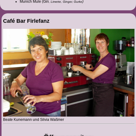
Munich Mule (Gin
)
, Limette, Ginger, Gurke
Café Bar Firlefanz
Beate Kunemann und Silvia Waßmer