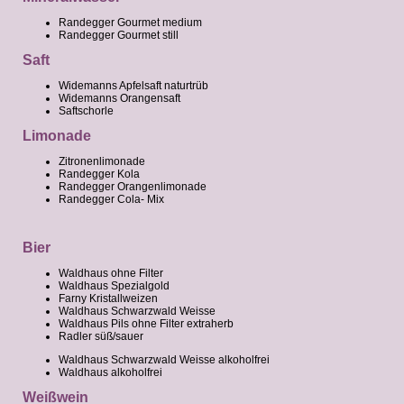
Randegger Gourmet medium
Randegger Gourmet still
Saft
Widemanns Apfelsaft naturtrüb
Widemanns Orangensaft
Saftschorle
Limonade
Zitronenlimonade
Randegger Kola
Randegger Orangenlimonade
Randegger Cola- Mix
Bier
Waldhaus ohne Filter
Waldhaus Spezialgold
Farny Kristallweizen
Waldhaus Schwarzwald Weisse
Waldhaus Pils ohne Filter extraherb
Radler süß/sauer
Waldhaus Schwarzwald Weisse alkoholfrei
Waldhaus alkoholfrei
Weißwein